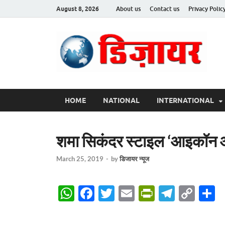
August 8, 2026
About us
Contact us
Privacy Polic
Des
HOME
NATIONAL
INTERNATIONAL
शमा सिकंदर स्टाइल ‘आइकॉन ऑ
March 25, 2019
-
by
डिजायर न्यूज
W
F
T
E
P
T
C
S
h
ac
w
m
ri
el
o
h