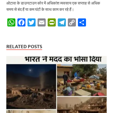
ओटावा के डाउनटाउन कोर में अधिकांश व्यवसाय एक सप्ताह से अधिक
समय से बंद हैं या कम घंटों के साथ काम कर रहे हैं।
W
F
T
E
P
T
C
S
h
ac
w
m
ri
el
o
h
at
e
itt
ail
nt
e
p
ar
s
b
er
Fr
gr
y
e
RELATED POSTS
A
o
ie
a
Li
p
o
n
m
n
p
k
dl
k
y