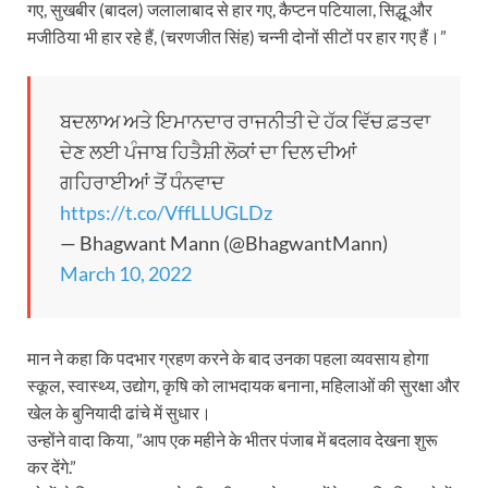
गए, सुखबीर (बादल) जलालाबाद से हार गए, कैप्टन पटियाला, सिद्धू और
मजीठिया भी हार रहे हैं, (चरणजीत सिंह) चन्नी दोनों सीटों पर हार गए हैं।”
ਬਦਲਾਅ ਅਤੇ ਇਮਾਨਦਾਰ ਰਾਜਨੀਤੀ ਦੇ ਹੱਕ ਵਿੱਚ ਫ਼ਤਵਾ
ਦੇਣ ਲਈ ਪੰਜਾਬ ਹਿਤੈਸ਼ੀ ਲੋਕਾਂ ਦਾ ਦਿਲ ਦੀਆਂ
ਗਹਿਰਾਈਆਂ ਤੋਂ ਧੰਨਵਾਦ
https://t.co/VffLLUGLDz
— Bhagwant Mann (@BhagwantMann)
March 10, 2022
मान ने कहा कि पदभार ग्रहण करने के बाद उनका पहला व्यवसाय होगा
स्कूल, स्वास्थ्य, उद्योग, कृषि को लाभदायक बनाना, महिलाओं की सुरक्षा और
खेल के बुनियादी ढांचे में सुधार।
उन्होंने वादा किया, ”आप एक महीने के भीतर पंजाब में बदलाव देखना शुरू
कर देंगे.”