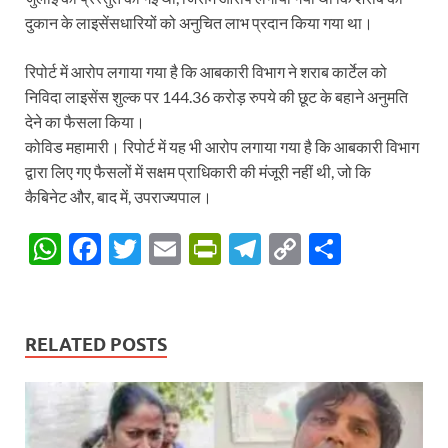
दुकान के लाइसेंसधारियों को अनुचित लाभ प्रदान किया गया था।
रिपोर्ट में आरोप लगाया गया है कि आबकारी विभाग ने शराब कार्टेल को
निविदा लाइसेंस शुल्क पर 144.36 करोड़ रुपये की छूट के बहाने अनुमति
देने का फैसला किया।
कोविड महामारी। रिपोर्ट में यह भी आरोप लगाया गया है कि आबकारी विभाग
द्वारा लिए गए फैसलों में सक्षम प्राधिकारी की मंजूरी नहीं थी, जो कि
कैबिनेट और, बाद में, उपराज्यपाल।
W
F
T
E
P
T
C
S
h
ac
w
m
ri
el
o
h
at
e
itt
ail
nt
e
p
ar
s
b
er
Fr
gr
y
e
RELATED POSTS
A
o
ie
a
Li
p
o
n
m
n
p
k
dl
k