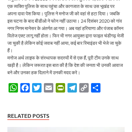
एक व्यक्ति पुलिस के साथ पहुंचा और कागजात के साथ उस भूखंड पर
अपना दावा पेश किया। पुलिस ने मनोज जी को वहां से हटा दिया। जबकि
इस घटना के बाद बीडीओ ने फोन नहीं उठाया। 24 दिसंबर 2020 को गांव
नगर निगम मानेसर के अंतर्गत आ गया। अब यहां हरियाणा और पंजाब कॉमन
विलेज एक्ट लागू नहीं होता। फिर भी नगर आयुक्त द्वारा फाइल चंडीगढ़ भेजी
जा चुकी है लेकिन कोई जवाब नहीं आया, कई बार रिमाइंडर भी भेजे जा चुके
हैं।
मनोज अर्थ लाइफ के संस्थापक सदस्यों में से एक हैं, पूरी टीम उनके साथ
खड़ी है। लेकिन जरूरत इस बात की है कि देश की जनता भी उनकी आवाज
बने और उनका हक दिलाने में उनकी मदद करे।
W
F
T
E
P
T
C
S
h
ac
w
m
ri
el
o
h
at
e
itt
ail
nt
e
p
ar
s
b
er
Fr
gr
y
e
RELATED POSTS
A
o
ie
a
Li