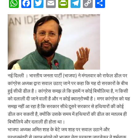
W
F
T
E
P
T
C
S
h
ac
w
m
ri
el
o
h
at
e
itt
ail
nt
e
p
ar
s
b
er
Fr
gr
y
e
A
o
ie
a
Li
p
o
n
m
n
p
k
dl
k
y
नई दिल्ली । भारतीय जनता पार्टी (भाजपा) ने मंगलवार को राफेल डील पर
कांग्रेस अध्यक्ष द्वारा सवाल उठाए जाने पर कहा कि यह दो सरकारों के बीच
हुई सीधी डील है। कांग्रेस समझ ले कि इसमें न कोई बिचौलिया है, न किसी
को दलाली दी जाने वाली है और न कोई क्वात्रोच्ची है। मगर कांग्रेस को यह
समझ नहीं आ रहा है कि सरकार सीधे दूसरे सरकार से हथियारों की कोई
डील कर सकती है, क्योंकि उसके समय में हथियारों की डील का मतलब ही
बिचौलिये और दलाली ही होता था।
भाजपा अध्यक्ष अमित शाह के बेटे जय शाह पर सवाल उठाने और
प्रधानमंत्री से जवाब मांगने को भाजपा नेता प्रकाश जावड़ेकर ने शर्मनाक