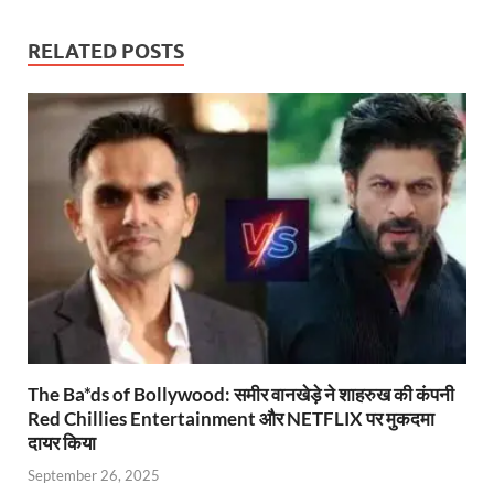
at
e
itt
ail
nt
e
p
ar
s
b
er
Fr
gr
y
e
RELATED POSTS
A
o
ie
a
Li
p
o
n
m
n
p
k
dl
k
y
The Ba*ds of Bollywood: समीर वानखेड़े ने शाहरुख की कंपनी
Red Chillies Entertainment और NETFLIX पर मुकदमा
दायर किया
September 26, 2025