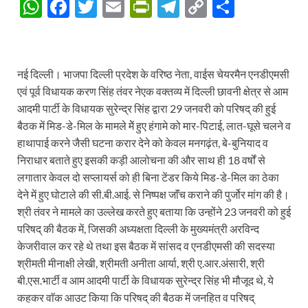
W
F
T
E
P
T
C
S
h
ac
w
m
ri
el
o
h
at
e
itt
ail
nt
e
p
ar
s
b
er
Fr
gr
y
e
नई दिल्ली। भाजपा दिल्ली प्रदेश के वरिष्ठ नेता, वाईस चेयरमैन एनडीएमसी
A
o
ie
a
Li
एवं पूर्व विधायक करण सिंह तंवर नेएक वक्तव्य में दिल्ली छावनी क्षेत्र से आम
आदमी पार्टी के विधायक सुरेन्द्र सिंह द्वारा 29 जनवरी को परिषद् की हुई
p
o
n
m
n
बैठक में मिड-डे-मिल के मामले मेें हुए हंगामे को मार-पिटाई, लात-घूसे चलने व
p
k
dl
k
हाथापाई करने जैसी घटना करार देने को केवल मनगढ़ंत, बे-बुनियाद व
y
निराधार बताते हुए इसकी कड़ी आलोचना की और साथ ही 18 वर्षों से
लगातार केवल दो सप्लायर्स को ही बिना टेंडर किये मिड-डे-मिल का ठेका
देने में हुए घोटाले की सी.बी.आई. से निष्पक्ष जाॅंच कराने की पुर्जोर मांग की है।
श्री तंवर ने मामले का उल्लेख करते हुए बताया कि उन्होंने 23 जनवरी को हुई
परिषद् की बैठक में, जिसकी अध्यक्षता दिल्ली के मुख्यमंत्री अरविन्द
केजरीवाल कर रहे थे तथा इस बैठक में सांसद व एनडीएमसी की सदस्या
श्रीमती मीनाक्षी लेखी, श्रीमती अनीता आर्या, श्री ए.आर.अंसारी, श्री
बी.एस.भार्टी व आम आदमी पार्टी के विधायक सुरेन्द्र सिंह भी मौजूद थे, ये
कहकर वाॅक आउट किया कि परिषद् की बैठक में जनहित व परिषद्