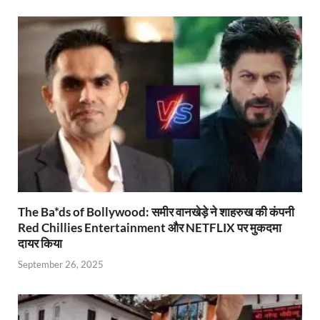
A
o
ie
a
Li
p
o
n
m
n
p
k
dl
k
y
The Ba*ds of Bollywood: समीर वानखेड़े ने शाहरुख की कंपनी
Red Chillies Entertainment और NETFLIX पर मुकदमा
दायर किया
September 26, 2025