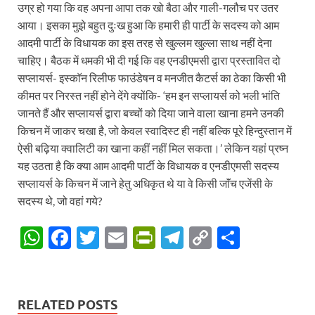
उग्र हो गया कि वह अपना आपा तक खो बैठा और गाली-गलौच पर उतर
आया। इसका मुझे बहुत दुःख हुआ कि हमारी ही पार्टी के सदस्य को आम
आदमी पार्टी के विधायक का इस तरह से खुल्लम खुल्ला साथ नहीं देना
चाहिए। बैठक में धमकी भी दी गई कि वह एनडीएमसी द्वारा प्रस्तावित दो
सप्लायर्स- इस्काॅन रिलीफ फाउंडेषन व मनजीत कैटर्स का ठेका किसी भी
कीमत पर निरस्त नहीं होने देंगे क्योंकि- ‘हम इन सप्लायर्स को भली भांति
जानते हैं और सप्लायर्स द्वारा बच्चों को दिया जाने वाला खाना हमने उनकी
किचन में जाकर चखा है, जो केवल स्वादिस्ट ही नहीं बल्कि पूरे हिन्दुस्तान में
ऐसी बढ़िया क्वालिटी का खाना कहीं नहीं मिल सकता।’ लेकिन यहां प्रष्न
यह उठता है कि क्या आम आदमी पार्टी के विधायक व एनडीएमसी सदस्य
सप्लायर्स के किचन में जाने हेतु अधिकृत थे या वे किसी जाॅंच एजेंसी के
सदस्य थे, जो वहां गये?
W
F
T
E
P
T
C
S
h
ac
w
m
ri
el
o
h
at
e
itt
ail
nt
e
p
ar
s
b
er
Fr
gr
y
e
RELATED POSTS