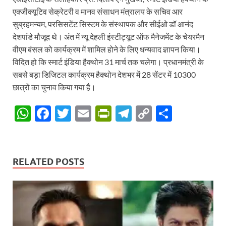
एक्जीक्यूटिव सेक्रेटरी व मानव संसाधन मंत्रालय के सचिव आर
सुब्रहमन्यम, परसिसटेंट सिस्टम के संस्थापक और सीईओ डॉ आनंद
देशपांडे मौजूद थे। अंत में न्यू देहली इंस्टीट्यूट ऑफ मैनेजमेंट के चेयरमैन
वीएम बंसल को कार्यक्रम में शामिल होने के लिए धन्यवाद ज्ञापन किया।
विदित हो कि स्मार्ट इंडिया हैक्थोन 31 मार्च तक चलेगा। प्रधानमंत्री के
सबसे बड़ा डिजिटल कार्यक्रम हैक्थोन देशभर में 28 सेंटर में 10300
छात्रों का चुनाव किया गया है।
W
F
T
E
P
T
C
S
h
ac
w
m
ri
el
o
h
at
e
itt
ail
nt
e
p
ar
s
b
er
Fr
gr
y
e
RELATED POSTS
A
o
ie
a
Li
p
o
n
m
n
p
k
dl
k