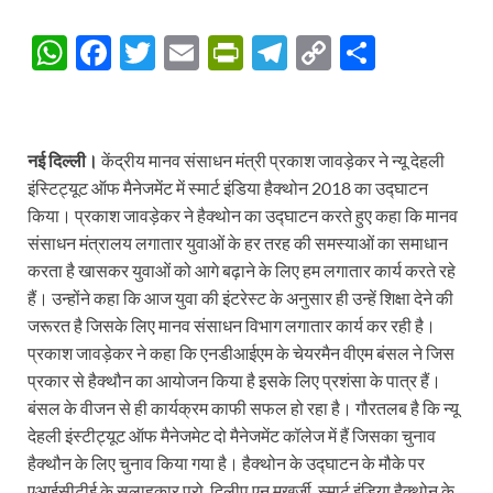
W
F
T
E
P
T
C
S
h
ac
w
m
ri
el
o
h
at
e
itt
ail
nt
e
p
ar
s
b
er
Fr
gr
y
e
नई दिल्ली।
केंद्रीय मानव संसाधन मंत्री प्रकाश जावड़ेकर ने न्यू देहली
A
o
ie
a
Li
इंस्टिट्यूट ऑफ मैनेजमेंट में स्मार्ट इंडिया हैक्थोन 2018 का उद्घाटन
किया। प्रकाश जावड़ेकर ने हैक्थोन का उद्घाटन करते हुए कहा कि मानव
p
o
n
m
n
संसाधन मंत्रालय लगातार युवाओं के हर तरह की समस्याओं का समाधान
p
k
dl
k
करता है खासकर युवाओं को आगे बढ़ाने के लिए हम लगातार कार्य करते रहे
y
हैं। उन्होंने कहा कि आज युवा की इंटरेस्ट के अनुसार ही उन्हें शिक्षा देने की
जरूरत है जिसके लिए मानव संसाधन विभाग लगातार कार्य कर रही है।
प्रकाश जावड़ेकर ने कहा कि एनडीआईएम के चेयरमैन वीएम बंसल ने जिस
प्रकार से हैक्थौन का आयोजन किया है इसके लिए प्रशंसा के पात्र हैं।
बंसल के वीजन से ही कार्यक्रम काफी सफल हो रहा है। गौरतलब है कि न्यू
देहली इंस्टीट्यूट ऑफ मैनेजमेट दो मैनेजमेंट कॉलेज में हैं जिसका चुनाव
हैक्थौन के लिए चुनाव किया गया है। हैक्थोन के उद्घाटन के मौके पर
एआईसीटीई के सलाहकार प्रो. दिलीप एन मुखर्जी, स्मार्ट इंडिया हैक्थोन के