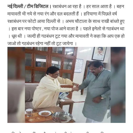
h
ac
w
m
ri
el
o
h
नई दिल्ली / टीम डिजिटल।
रक्षाबंधन आ रहा है । हर साल आता है । बहन
at
e
itt
ail
nt
e
p
ar
मायावती भी नये से नया रंग और दल बदलती हैं । हरियाणा में पिछले वर्ष
s
b
er
Fr
gr
y
e
रक्षाबंधन पर फोटो आया दिल्ली से । अभय चौटाला के साथ राखी बांधते हुए
A
o
ie
a
Li
। इस बार नया पोष्टर , नया पोज आने वाला है । पहले इनेलो से गठबंधन था
। धूम थी । जल्दी ही गठबंधन टूट गया और मायावती ने कहा कि आप एक हो
p
o
n
m
n
जाओ तो गठबंधन रहेगा नहीं तो टूट जायेगा ।
p
k
dl
k
y