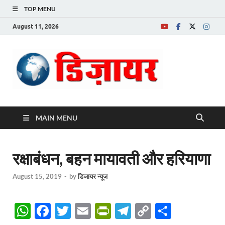
TOP MENU
August 11, 2026
Desire News No.
1 News Portal
MAIN MENU
रक्षाबंधन, बहन मायावती और हरियाणा
August 15, 2019
-
by
डिजायर न्यूज
W
F
T
E
P
T
C
S