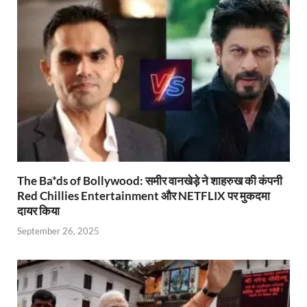
p
o
n
m
n
p
k
dl
k
y
The Ba*ds of Bollywood: समीर वानखेड़े ने शाहरुख की कंपनी
Red Chillies Entertainment और NETFLIX पर मुकदमा
दायर किया
September 26, 2025