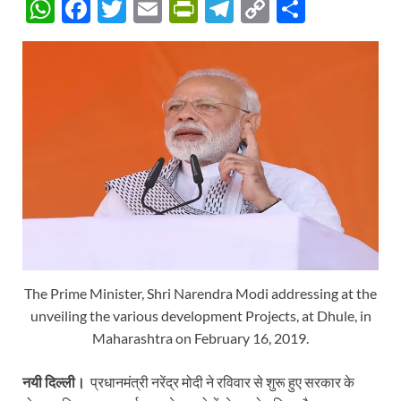
W
F
T
E
P
T
C
S
h
ac
w
m
ri
el
o
h
at
e
itt
ail
nt
e
p
ar
s
b
er
Fr
gr
y
e
A
o
ie
a
Li
p
o
n
m
n
p
k
dl
k
y
The Prime Minister, Shri Narendra Modi addressing at the
unveiling the various development Projects, at Dhule, in
Maharashtra on February 16, 2019.
नयी दिल्ली।
प्रधानमंत्री नरेंद्र मोदी ने रविवार से शुरू हुए सरकार के