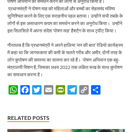
पोषण अभियान का समर्थन करने का लोगों से अनुरोध किया है।
प्रधानमंत्री ने पोषण माह को महिलाओं और बच्चों का सेहतमंद भविष्य
सुनिश्चित करने के लिए एक सराहनीय पहल बताया। उन्होंने सभी तबके के
लोगों से इस असाधारण कदम का समर्थन करने का अनुरोध किया। उन्होंने
इस सिलसिले में अपना संदेश ‘पोषण माह’ हैशटैग के साथ ट्वीट किया।
गौरतलब है कि प्रधानमंत्री ने अपने हालिया ‘मन की बात’ रेडियो कार्यक्रम
में कहा था कि जागरूकता की कमी के चलते गरीब और अमीर, दोनों तरह के
लोग कुपोषण की समस्या का सामना कर रहे हैं। पोषण अभियान एक बहु-
मंत्रालयी मिशन है, जिसका लक्ष्य 2022 तक लक्षित रूख के साथ कुपोषण
का समाधान करना है।
W
F
T
E
P
T
C
S
h
ac
w
m
ri
el
o
h
at
e
itt
ail
nt
e
p
ar
s
b
er
Fr
gr
y
e
RELATED POSTS
A
o
ie
a
Li