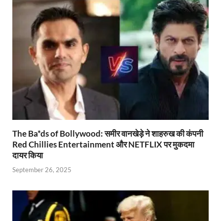
p
o
n
m
n
p
k
dl
k
y
The Ba*ds of Bollywood: समीर वानखेड़े ने शाहरुख की कंपनी
Red Chillies Entertainment और NETFLIX पर मुकदमा
दायर किया
September 26, 2025