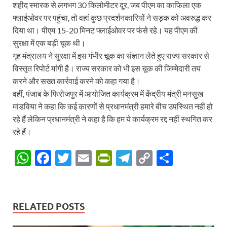
शहीद स्मारक से लगभग 30 किलोमीटर दूर, जब पीएम का काफिला एक
फ्लाईओवर पर पहुंचा, तो वहां कुछ प्रदर्शनकारियों ने सड़क को अवरुद्ध कर
दिया था। पीएम 15-20 मिनट फ्लाईओवर पर फंसे रहे। यह पीएम की
सुरक्षा में एक बड़ी चूक थी।
गृह मंत्रालय ने सुरक्षा में इस गंभीर चूक का संज्ञान लेते हुए राज्य सरकार से
विस्तृत रिपोर्ट मांगी है। राज्य सरकार को भी इस चूक की जिम्मेदारी तय
करने और सख्त कार्रवाई करने को कहा गया है।
वहीं, पंजाब के फिरोजपुर में आयोजित कार्यक्रम में केंद्रीय मंत्री मनसुख
मांडविया ने कहा कि कई कारणों से प्रधानमंत्री हमारे बीच उपस्थित नहीं हो
रहे हैं लेकिन प्रधानमंत्री ने कहा है कि हम ये कार्यक्रम रद्द नहीं स्थगित कर
रहे हैं।
W
F
T
E
P
T
C
S
h
ac
w
m
ri
el
o
h
at
e
itt
ail
nt
e
p
ar
s
b
er
Fr
gr
y
e
RELATED POSTS
A
o
ie
a
Li