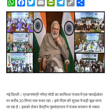
W
F
T
E
P
T
C
S
h
ac
w
m
ri
el
o
h
at
e
itt
ail
nt
e
p
ar
s
b
er
Fr
gr
y
e
A
o
ie
a
Li
p
o
n
m
n
p
k
dl
k
y
नई दिल्ली। प्रधानमंत्री नरेंद्र मोदी का काफिला पंजाब में एक फ्लाईओवर
पर करीब 20 मिनट तक रूका रहा। इसे पीएम की सुरक्षा में बड़ी चूक माना
जा रहा है। इसको लेकर केंद्रीय गृहमंत्रालय ने पंजाब सरकार से जबाव