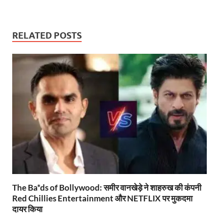
h
ac
w
m
ri
el
o
h
at
e
itt
ail
nt
e
p
ar
s
b
er
Fr
gr
y
e
RELATED POSTS
A
o
ie
a
Li
p
o
n
m
n
p
k
dl
k
y
The Ba*ds of Bollywood: समीर वानखेड़े ने शाहरुख की कंपनी
Red Chillies Entertainment और NETFLIX पर मुकदमा
दायर किया