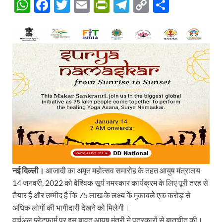
W
F
T
E
P
T
C
S
h
ac
w
m
ri
el
o
h
at
e
itt
ail
nt
e
p
ar
s
b
er
Fr
gr
y
e
A
o
ie
a
Li
p
o
n
m
n
p
k
dl
k
y
नई दिल्ली।
आजादी का अमृत महोत्सव समारोह के तहत आयुष मंत्रालय
14 जनवरी, 2022 को वैश्विक सूर्य नमस्कार कार्यक्रम के लिए पूरी तरह से
तैयार है और उम्मीद है कि 75 लाख के लक्ष्य के मुकाबले एक करोड़ से
अधिक लोगों की भागीदारी देखने को मिलेगी।
वर्चुअल प्लेटफार्म पर इस बावत आयुष मंत्री ने पत्रकारों से बातचीत की।