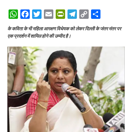
W
F
T
E
P
T
C
S
h
ac
w
m
ri
el
o
h
के कविता के भी महिला आरक्षण विधेयक को लेकर दिल्ली के जंतर मंतर पर
at
e
itt
ail
nt
e
p
ar
एक प्रदर्शन में शामिल होने की उम्मीद है।
s
b
er
Fr
gr
y
e
A
o
ie
a
Li
p
o
n
m
n
p
k
dl
k
y