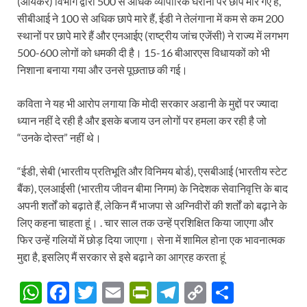
(आयकर) विभाग द्वारा 500 से अधिक व्यापारिक घरानों पर छापे मारे गए हैं,
सीबीआई ने 100 से अधिक छापे मारे हैं, ईडी ने तेलंगाना में कम से कम 200
स्थानों पर छापे मारे हैं और एनआईए (राष्ट्रीय जांच एजेंसी) ने राज्य में लगभग
500-600 लोगों को धमकी दी है। 15-16 बीआरएस विधायकों को भी
निशाना बनाया गया और उनसे पूछताछ की गई।
कविता ने यह भी आरोप लगाया कि मोदी सरकार अडानी के मुद्दों पर ज्यादा
ध्यान नहीं दे रही है और इसके बजाय उन लोगों पर हमला कर रही है जो
“उनके दोस्त” नहीं थे।
“ईडी, सेबी (भारतीय प्रतिभूति और विनिमय बोर्ड), एसबीआई (भारतीय स्टेट
बैंक), एलआईसी (भारतीय जीवन बीमा निगम) के निदेशक सेवानिवृत्ति के बाद
अपनी शर्तों को बढ़ाते हैं, लेकिन मैं भाजपा से अग्निवीरों की शर्तों को बढ़ाने के
लिए कहना चाहता हूं। . चार साल तक उन्हें प्रशिक्षित किया जाएगा और
फिर उन्हें गलियों में छोड़ दिया जाएगा। सेना में शामिल होना एक भावनात्मक
मुद्दा है, इसलिए मैं सरकार से इसे बढ़ाने का आग्रह करता हूं
W
F
T
E
P
T
C
S