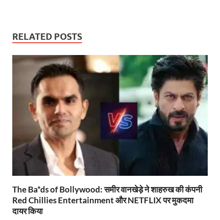
h
ac
w
m
ri
el
o
h
at
e
itt
ail
nt
e
p
ar
s
b
er
Fr
gr
y
e
RELATED POSTS
A
o
ie
a
Li
p
o
n
m
n
p
k
dl
k
y
The Ba*ds of Bollywood: समीर वानखेड़े ने शाहरुख की कंपनी
Red Chillies Entertainment और NETFLIX पर मुकदमा
दायर किया