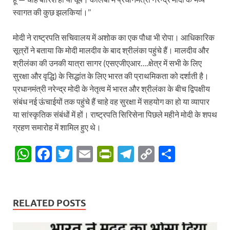
स्वागत की कुछ झलकियां।’’
मोदी ने राष्ट्रपति सचिवालय में अशोक का एक पौधा भी रोपा। आधिकारिक
सूत्रों ने बताया कि मोदी मालदीव के बाद श्रीलंका पहुंचे हैं। मालदीव और
श्रीलंका की उनकी यात्रा सागर (एसएजीएआर….क्षेत्र में सभी के लिए
सुरक्षा और वृद्धि) के सिद्धांत के लिए भारत की प्राथमिकता को दर्शाती है।
प्रधानमंत्री नरेन्द्र मोदी के नेतृत्व में भारत और श्रीलंका के बीच द्विपक्षीय
संबंध नई ऊंचाईयों तक पहुंचे हैं चाहे वह सुरक्षा में सहयोग का हो या व्यापार
या सांस्कृतिक संबंधों में हों। राष्ट्रपति सिरिसेना पिछले महीने मोदी के शपथ
ग्रहण समारोह में शामिल हुए थे।
W
F
T
E
P
T
C
S
h
ac
w
m
ri
el
o
h
at
e
itt
ail
nt
e
p
ar
s
b
er
Fr
gr
y
e
RELATED POSTS
A
o
ie
a
Li