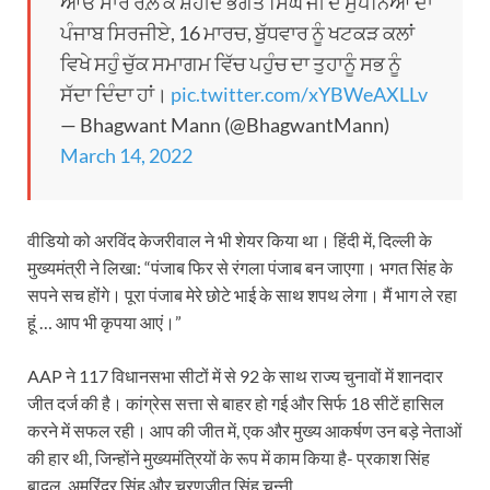
ਆਓ ਸਾਰੇ ਰਲ਼ ਕੇ ਸ਼ਹੀਦ ਭਗਤ ਸਿੰਘ ਜੀ ਦੇ ਸੁਪਨਿਆਂ ਦਾ
ਪੰਜਾਬ ਸਿਰਜੀਏ, 16 ਮਾਰਚ, ਬੁੱਧਵਾਰ ਨੂੰ ਖਟਕੜ ਕਲਾਂ
ਵਿਖੇ ਸਹੁੰ ਚੁੱਕ ਸਮਾਗਮ ਵਿੱਚ ਪਹੁੰਚ ਦਾ ਤੁਹਾਨੂੰ ਸਭ ਨੂੰ
ਸੱਦਾ ਦਿੰਦਾ ਹਾਂ।
pic.twitter.com/xYBWeAXLLv
— Bhagwant Mann (@BhagwantMann)
March 14, 2022
वीडियो को अरविंद केजरीवाल ने भी शेयर किया था। हिंदी में, दिल्ली के
मुख्यमंत्री ने लिखा: “पंजाब फिर से रंगला पंजाब बन जाएगा। भगत सिंह के
सपने सच होंगे। पूरा पंजाब मेरे छोटे भाई के साथ शपथ लेगा। मैं भाग ले रहा
हूं … आप भी कृपया आएं।”
AAP ने 117 विधानसभा सीटों में से 92 के साथ राज्य चुनावों में शानदार
जीत दर्ज की है। कांग्रेस सत्ता से बाहर हो गई और सिर्फ 18 सीटें हासिल
करने में सफल रही। आप की जीत में, एक और मुख्य आकर्षण उन बड़े नेताओं
की हार थी, जिन्होंने मुख्यमंत्रियों के रूप में काम किया है- प्रकाश सिंह
बादल, अमरिंदर सिंह और चरणजीत सिंह चन्नी