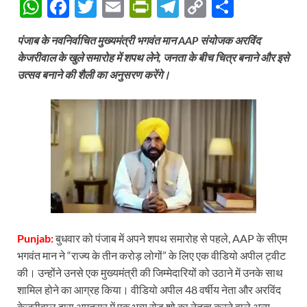
W
F
T
E
P
T
C
S
h
ac
w
m
ri
el
o
h
पंजाब के नवनिर्वाचित मुख्यमंत्री भगवंत मान AAP संयोजक अरविंद
at
e
itt
ail
nt
e
p
ar
केजरीवाल के खुले समारोह में शपथ लेने, जनता के बीच चित्र बनाने और इसे
s
b
er
Fr
gr
y
e
उत्सव बनाने की शैली का अनुसरण करेंगे।
A
o
ie
a
Li
p
o
n
m
n
p
k
dl
k
y
Punjab:
बुधवार को पंजाब में अपने शपथ समारोह से पहले, AAP के सीएम
भगवंत मान ने “राज्य के तीन करोड़ लोगों” के लिए एक वीडियो अपील ट्वीट
की। उन्होंने उनसे एक मुख्यमंत्री की जिम्मेदारियों को उठाने में उनके साथ
शामिल होने का आग्रह किया। वीडियो अपील 48 वर्षीय नेता और अरविंद
केजरीवाल द्वारा अमृतसर में एक भव्य रोड शो का नेतृत्व करने वाले अन्य