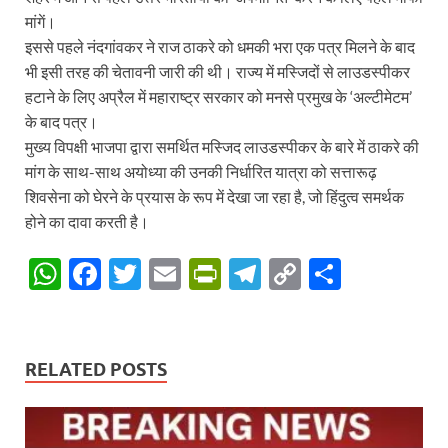
मांगें।
इससे पहले नंदगांवकर ने राज ठाकरे को धमकी भरा एक पत्र मिलने के बाद
भी इसी तरह की चेतावनी जारी की थी। राज्य में मस्जिदों से लाउडस्पीकर
हटाने के लिए अप्रैल में महाराष्ट्र सरकार को मनसे प्रमुख के ‘अल्टीमेटम’
के बाद पत्र।
मुख्य विपक्षी भाजपा द्वारा समर्थित मस्जिद लाउडस्पीकर के बारे में ठाकरे की
मांग के साथ-साथ अयोध्या की उनकी निर्धारित यात्रा को सत्तारूढ़
शिवसेना को घेरने के प्रयास के रूप में देखा जा रहा है, जो हिंदुत्व समर्थक
होने का दावा करती है।
W
F
T
E
P
T
C
S
h
ac
w
m
ri
el
o
h
at
e
itt
ail
nt
e
p
ar
s
b
er
Fr
gr
y
e
RELATED POSTS
A
o
ie
a
Li
p
o
n
m
n