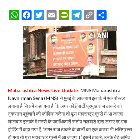
W
F
T
E
P
T
C
S
h
ac
w
m
ri
el
o
h
at
e
itt
ail
nt
e
p
ar
s
b
er
Fr
gr
y
e
A
o
ie
a
Li
p
o
n
m
n
p
k
dl
k
y
Maharashtra News Live Update:
MNS Maharashtra
Navnirman Sena (MNS)
ने मुंबई के लालबाग इलाके में एक पोस्टर
लगाया है जिसमें कहा गया है कि अगर कोई पार्टी प्रमुख राज ठाकरे को
नुकसान पहुंचाने की कोशिश करेगा तो पूरा महाराष्ट्र गुस्से में आ जाएगा.
लालबाग इलाके में मनसे के पदाधिकारी संतोष नलवाडे द्वारा लगाए गए एक
होर्डिंग में कहा गया है, ‘अगर राज ठाकरे के बालों का एक कतरा भी क्षतिग्रस्त
हो गया तो पूरा महाराष्ट्र गुस्से में आ जाएगा।’ इसमें ठाकरे, उनके बेटे अमित