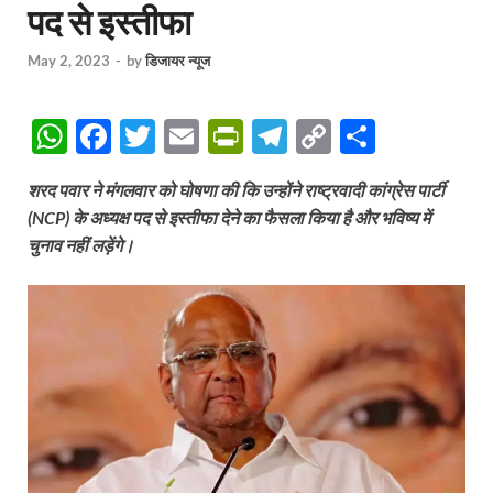
पद से इस्तीफा
May 2, 2023
-
by
डिजायर न्यूज
W
F
T
E
P
T
C
S
h
ac
w
m
ri
el
o
h
शरद पवार ने मंगलवार को घोषणा की कि उन्होंने राष्ट्रवादी कांग्रेस पार्टी
at
e
itt
ail
nt
e
p
ar
(NCP) के अध्यक्ष पद से इस्तीफा देने का फैसला किया है और भविष्य में
s
b
er
Fr
gr
y
e
चुनाव नहीं लड़ेंगे।
A
o
ie
a
Li
p
o
n
m
n
p
k
dl
k
y