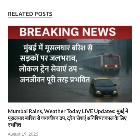
at
e
itt
ail
nt
e
p
ar
s
b
er
Fr
gr
y
e
RELATED POSTS
A
o
ie
a
Li
p
o
n
m
n
p
k
dl
k
y
Mumbai Rains, Weather Today LIVE Updates: मुंबई में
मूसलधार बारिश से जनजीवन ठप, ट्रेन सेवाएं अनिश्चितकाल के लिए
स्थगित
August 19, 2025