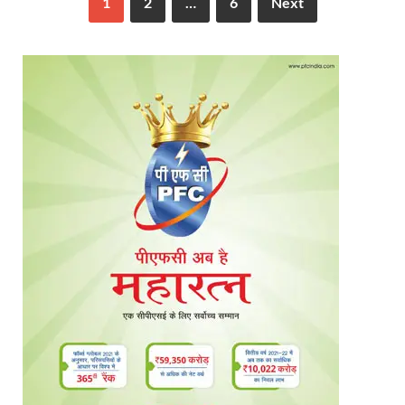
1
2
…
6
Next